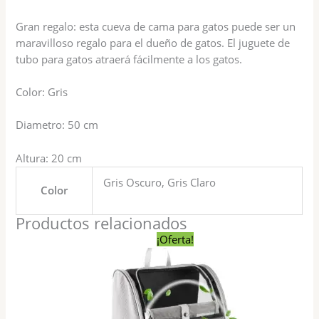
Gran regalo: esta cueva de cama para gatos puede ser un
maravilloso regalo para el dueño de gatos. El juguete de
tubo para gatos atraerá fácilmente a los gatos.
Color: Gris
Diametro: 50 cm
Altura: 20 cm
Gris Oscuro, Gris Claro
Color
Productos relacionados
El
El
¡Oferta!
precio
precio
original
actual
era:
es:
$ 1.190,00.
$ 1.090,00.