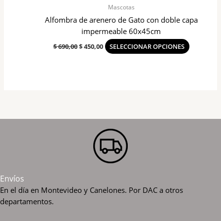
la
Mascotas
página
Alfombra de arenero de Gato con doble capa
del
impermeable 60x45cm
producto
$
690,00
$
450,00
SELECCIONAR OPCIONES
Envíos
En el día en Montevideo y Canelones. Por DAC a otros
departamentos.