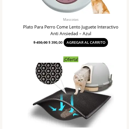
Mascotas
Plato Para Perro Come Lento Juguete Interactivo
Anti Ansiedad – Azul
$
450,00
$
390,00
AGREGAR AL CARRITO
El
El
Este
¡Oferta!
precio
precio
producto
original
actual
tiene
era:
es:
$ 690,00.
$ 450,00.
varias
variantes
Las
opciones
se
pueden
elegir
en