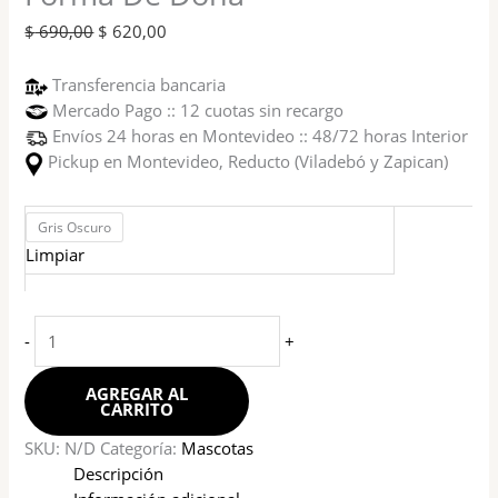
$
690,00
$
620,00
Transferencia bancaria
Mercado Pago :: 12 cuotas sin recargo
Envíos 24 horas en Montevideo :: 48/72 horas Interior
Pickup en Montevideo, Reducto (Viladebó y Zapican)
Gris Oscuro
Limpiar
-
+
AGREGAR AL
CARRITO
SKU:
N/D
Categoría:
Mascotas
Descripción