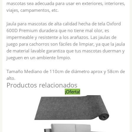
mascotas sea adecuada para usar en exteriores, interiores,
viajes, campamentos, etc.
Jaula para mascotas de alta calidad hecha de tela Oxford
600D Premium duradera que no tiene mal olor, es
impermeable y resistente a los arañazos. Las jaulas de
juego para cachorros son fáciles de limpiar, ya que la jaula
de material lavable garantiza que tus mascotas duerman y
jueguen en un ambiente limpio.
Tamaño Mediano de 110cm de diámetro aprox y 58cm de
alto.
Productos relacionados
El
El
Este
¡Oferta!
precio
precio
producto
original
actual
tiene
era:
es:
$ 650,00.
$ 430,00.
varias
variantes
Las
opciones