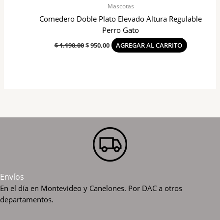
Mascotas
Comedero Doble Plato Elevado Altura Regulable
Perro Gato
$
1.190,00
$
950,00
AGREGAR AL CARRITO
Envíos
En el día en Montevideo y Canelones. Por DAC a otros
departamentos.