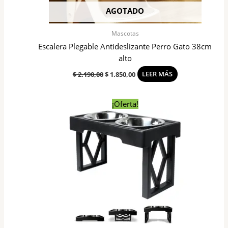
AGOTADO
Mascotas
Escalera Plegable Antideslizante Perro Gato 38cm
alto
$
2.190,00
$
1.850,00
LEER MÁS
El
El
¡Oferta!
precio
precio
original
actual
era:
es:
$ 1.190,00.
$ 950,00.