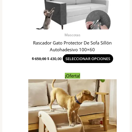
se
pueden
elegir
en
la
Mascotas
página
Rascador Gato Protector De Sofa Sillón
del
Autohadesivo 100×60
producto
$
650,00
$
430,00
SELECCIONAR OPCIONES
El
El
¡Oferta!
precio
precio
original
actual
era:
es:
$ 2.190,00.
$ 1.850,00.