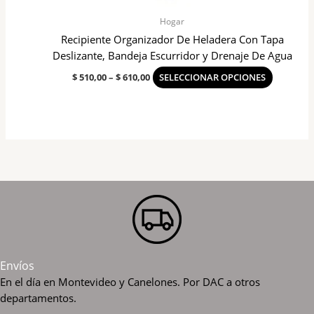
en
la
Hogar
página
Recipiente Organizador De Heladera Con Tapa
del
Deslizante, Bandeja Escurridor y Drenaje De Agua
product
$
510,00
–
$
610,00
SELECCIONAR OPCIONES
Envíos
En el día en Montevideo y Canelones. Por DAC a otros
departamentos.