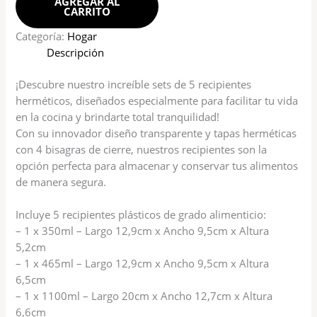
AGREGAR AL
CARRITO
Categoría:
Hogar
Descripción
¡Descubre nuestro increíble sets de 5 recipientes
herméticos, diseñados especialmente para facilitar tu vida
en la cocina y brindarte total tranquilidad!
Con su innovador diseño transparente y tapas herméticas
con 4 bisagras de cierre, nuestros recipientes son la
opción perfecta para almacenar y conservar tus alimentos
de manera segura.
Incluye 5 recipientes plásticos de grado alimenticio:
– 1 x 350ml – Largo 12,9cm x Ancho 9,5cm x Altura
5,2cm
– 1 x 465ml – Largo 12,9cm x Ancho 9,5cm x Altura
6,5cm
– 1 x 1100ml – Largo 20cm x Ancho 12,7cm x Altura
6,6cm