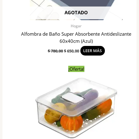
AGOTADO
Hogar
Alfombra de Baño Super Absorbente Antideslizante
60x40cm (Azul)
$
780,00
$
650,00
LEER MÁS
Rango
Este
¡Oferta!
de
product
precios:
tiene
desde
$ 510,00
varias
hasta
variante
$ 610,00
Las
opcione
se
pueden
elegir