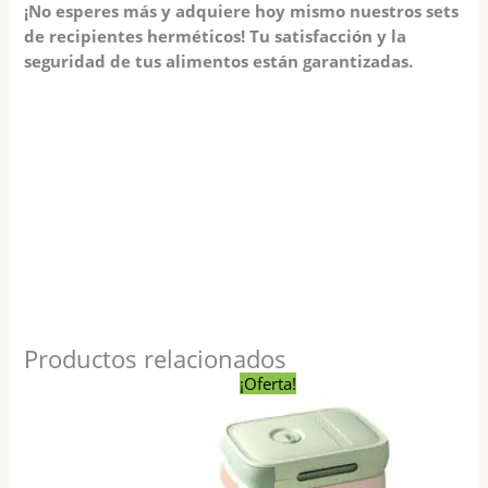
¡No esperes más y adquiere hoy mismo nuestros sets
de recipientes herméticos! Tu satisfacción y la
seguridad de tus alimentos están garantizadas.
Productos relacionados
El
El
¡Oferta!
precio
precio
original
actual
era:
es:
$ 390,00.
$ 280,00.