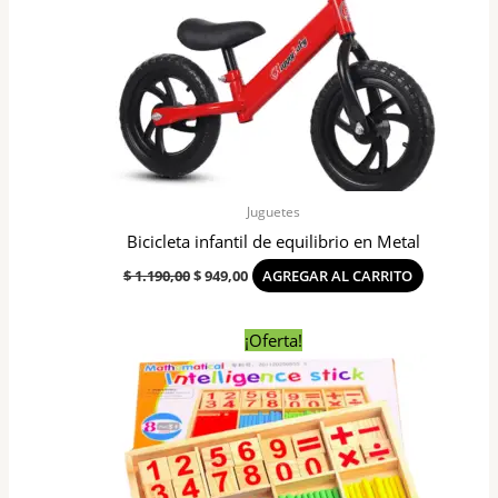
Juguetes
Bicicleta infantil de equilibrio en Metal
$
1.190,00
$
949,00
AGREGAR AL CARRITO
El
El
¡Oferta!
precio
precio
original
actual
era:
es:
$ 495,00.
$ 450,00.