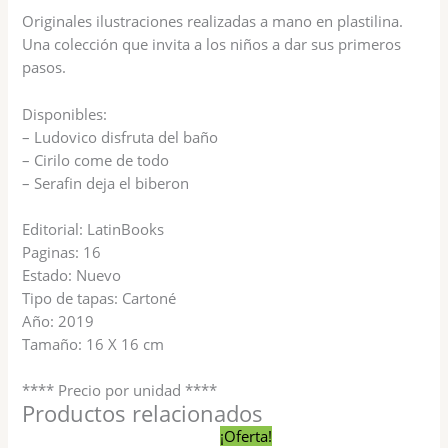
Originales ilustraciones realizadas a mano en plastilina.
Una colección que invita a los niños a dar sus primeros
pasos.
Disponibles:
– Ludovico disfruta del baño
– Cirilo come de todo
– Serafin deja el biberon
Editorial: LatinBooks
Paginas: 16
Estado: Nuevo
Tipo de tapas: Cartoné
Año: 2019
Tamaño: 16 X 16 cm
**** Precio por unidad ****
Productos relacionados
El
El
¡Oferta!