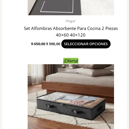
elegir
en
la
Hogar
página
Set Alfombras Absorbente Para Cocina 2 Piezas
del
40×60 40×120
producto
$
650,00
$
590,00
SELECCIONAR OPCIONES
El
El
¡Oferta!
precio
precio
original
actual
era:
es:
$ 280,00.
$ 250,00.