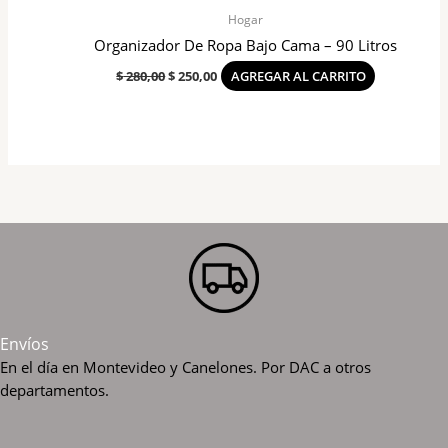
Hogar
Organizador De Ropa Bajo Cama – 90 Litros
$
280,00
$
250,00
AGREGAR AL CARRITO
Envíos
En el día en Montevideo y Canelones. Por DAC a otros
departamentos.