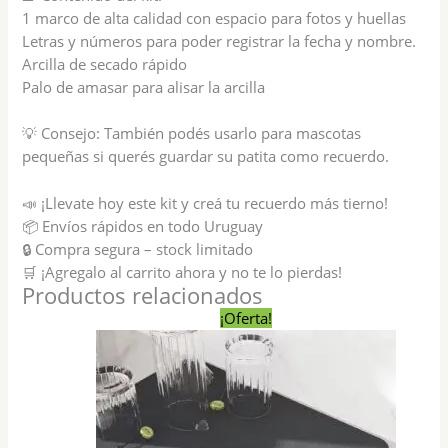
1 marco de alta calidad con espacio para fotos y huellas
Letras y números para poder registrar la fecha y nombre.
Arcilla de secado rápido
Palo de amasar para alisar la arcilla
💡 Consejo: También podés usarlo para mascotas
pequeñas si querés guardar su patita como recuerdo.
📣 ¡Llevate hoy este kit y creá tu recuerdo más tierno!
📦 Envíos rápidos en todo Uruguay
🔒 Compra segura – stock limitado
🛒 ¡Agregalo al carrito ahora y no te lo pierdas!
Productos relacionados
El
El
¡Oferta!
precio
precio
original
actual
era:
es:
$ 390,00.
$ 315,00.