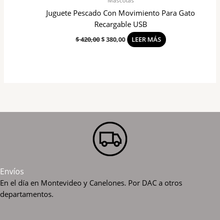
Mascotas
Juguete Pescado Con Movimiento Para Gato
Recargable USB
$
420,00
$
380,00
LEER MÁS
Envíos
En el día en Montevideo y Canelones. Por DAC a otros
departamentos.