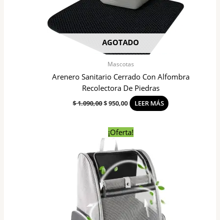
AGOTADO
Mascotas
Arenero Sanitario Cerrado Con Alfombra
Recolectora De Piedras
$
1.090,00
$
950,00
LEER MÁS
El
El
¡Oferta!
precio
precio
original
actual
era:
es:
$ 1.190,00.
$ 1.090,00.