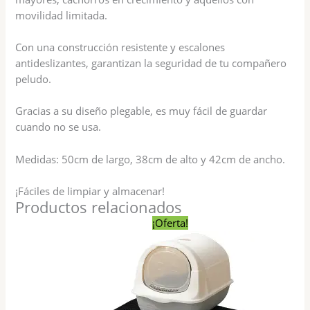
movilidad limitada.
Con una construcción resistente y escalones
antideslizantes, garantizan la seguridad de tu compañero
peludo.
Gracias a su diseño plegable, es muy fácil de guardar
cuando no se usa.
Medidas: 50cm de largo, 38cm de alto y 42cm de ancho.
¡Fáciles de limpiar y almacenar!
Productos relacionados
El
El
¡Oferta!
precio
precio
original
actual
era:
es:
$ 1.090,00.
$ 950,00.