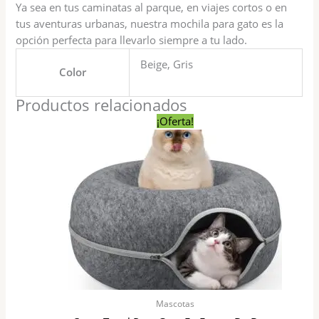
Ya sea en tus caminatas al parque, en viajes cortos o en
tus aventuras urbanas, nuestra mochila para gato es la
opción perfecta para llevarlo siempre a tu lado.
Beige, Gris
Color
Productos relacionados
El
El
Este
¡Oferta!
precio
precio
producto
original
actual
tiene
era:
es:
$ 690,00.
$ 620,00.
varias
variantes
Las
opciones
se
pueden
elegir
en
la
Mascotas
página