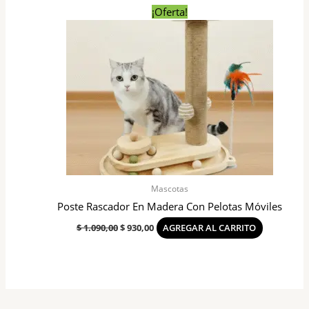
El
El
¡Oferta!
precio
precio
original
actual
era:
es:
$ 1.090,00.
$ 930,00.
Mascotas
Poste Rascador En Madera Con Pelotas Móviles
$
1.090,00
$
930,00
AGREGAR AL CARRITO