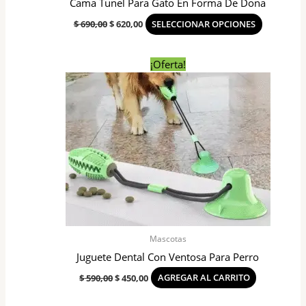
Cama Tunel Para Gato En Forma De Dona
del
$
690,00
$
620,00
SELECCIONAR OPCIONES
producto
El
El
¡Oferta!
precio
precio
original
actual
era:
es:
$ 590,00.
$ 450,00.
Mascotas
Juguete Dental Con Ventosa Para Perro
$
590,00
$
450,00
AGREGAR AL CARRITO