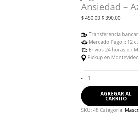
Ansiedad – A
$
450,00
$
390,00
Transferencia bancar
Mercado Pago :: 12 c
Envíos 24 horas en Mo
Pickup en Montevideo,
-
AGREGAR AL
CARRITO
SKU:
48
Categoría:
Masc