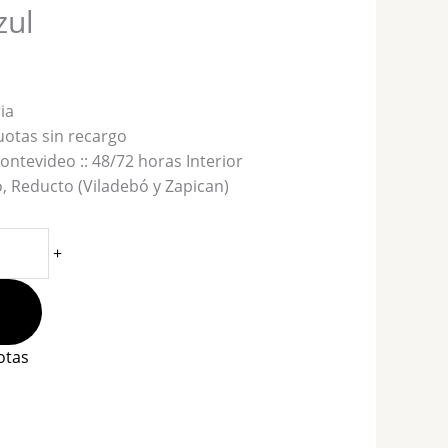
zul
ia
uotas sin recargo
ntevideo :: 48/72 horas Interior
 Reducto (Viladebó y Zapican)
+
otas