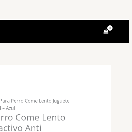
0.
 Para Perro Come Lento Juguete
 – Azul
erro Come Lento
activo Anti