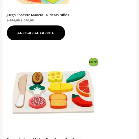
Juego Encastre Madera 16 Piezas Niños
$
790,00
$
690,00
AGREGAR AL CARRITO
El
El
Producto
Oferta!
precio
precio
original
actual
En
era:
es:
$ 790,00.
$ 690,00.
Oferta