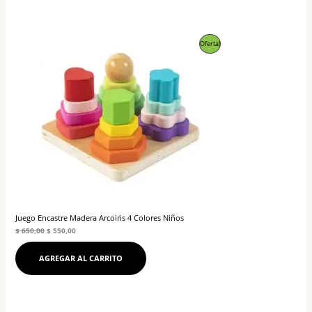
El
El
Producto
Oferta!
precio
precio
original
actual
En
era:
es:
$ 650,00.
$ 550,00.
Oferta
Juego Encastre Madera Arcoiris 4 Colores Niños
$
650,00
$
550,00
AGREGAR AL CARRITO