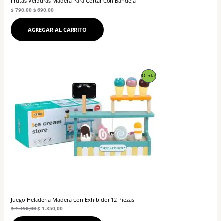
Frutas Verduras Madera Para Cortar Con Bandeja
$
790,00
$
690,00
AGREGAR AL CARRITO
El
El
Producto
Oferta!
precio
precio
original
actual
En
era:
es:
$ 1.450,00.
$ 1.350,00.
Oferta
Juego Heladeria Madera Con Exhibidor 12 Piezas
$
1.450,00
$
1.350,00