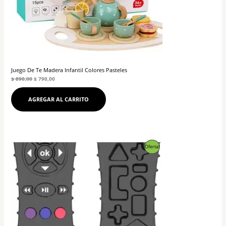
Juego De Te Madera Infantil Colores Pasteles
$
890,00
$
790,00
AGREGAR AL CARRITO
El
El
Producto
Oferta!
precio
precio
original
actual
En
era:
es:
$ 490,00.
$ 450,00.
Oferta