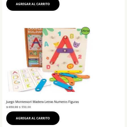
AGREGAR AL CARRITO
El
El
Producto
Oferta!
precio
precio
original
actual
En
era:
es:
$ 650,00.
$ 550,00.
Oferta
Juego Montessori Madera Letras Numeros Figuras
$
650,00
$
550,00
AGREGAR AL CARRITO