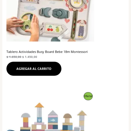
Tablero Actividades Busy Board Bebe 18m Montessori
$
1.650,00
$
1.450,00
AGREGAR AL CARRITO
El
El
Producto
Oferta!
precio
precio
original
actual
En
era:
es:
$ 1.250,00.
$ 1.150,00.
Oferta