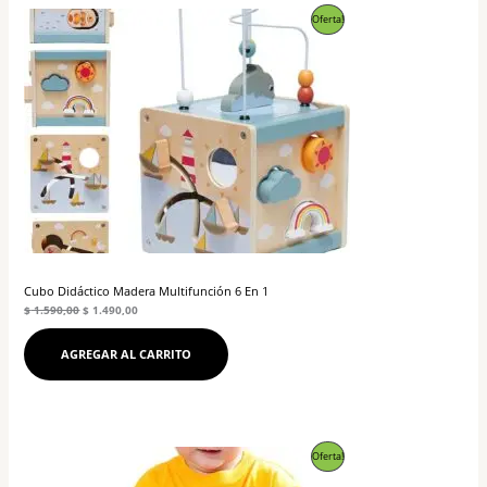
El
El
Producto
Oferta!
precio
precio
original
actual
En
era:
es:
$ 1.590,00.
$ 1.490,00.
Oferta
Cubo Didáctico Madera Multifunción 6 En 1
$
1.590,00
$
1.490,00
AGREGAR AL CARRITO
El
El
Producto
Oferta!
precio
precio
original
actual
En