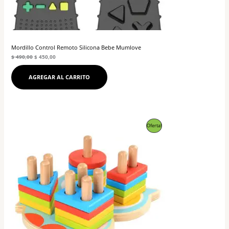
Mordillo Control Remoto Silicona Bebe Mumlove
$
490,00
$
450,00
AGREGAR AL CARRITO
El
El
Producto
Oferta!
precio
precio
original
actual
En
era:
es:
$ 790,00.
$ 690,00.
Oferta