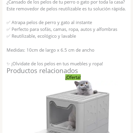
¿Cansado de los pelos de tu perro o gato por toda la casa?
Este removedor de pelos reutilizable es tu solución rápida.
✅ Atrapa pelos de perro y gato al instante
✅ Perfecto para sofás, camas, ropa, autos y alfombras
✅ Reutilizable, ecológico y lavable
Medidas: 10cm de largo x 6.5 cm de ancho
✨ ¡Olvidate de los pelos en tus muebles y ropa!
Productos relacionados
El
El
Este
¡Oferta!
precio
precio
produc
original
actual
tiene
era:
es:
$ 1.690,00.
$ 1.490,00.
varias
variante
Las
opcion
se
pueden