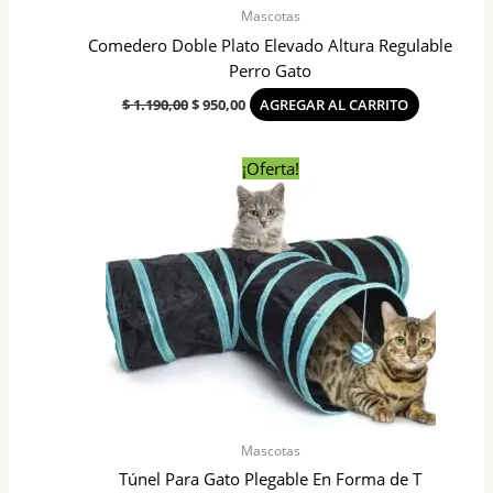
Mascotas
Comedero Doble Plato Elevado Altura Regulable
Perro Gato
$
1.190,00
$
950,00
AGREGAR AL CARRITO
El
El
¡Oferta!
precio
precio
original
actual
era:
es:
$ 690,00.
$ 450,00.
Mascotas
Túnel Para Gato Plegable En Forma de T