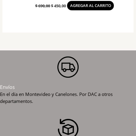
$
690,00
$
450,00
AGREGAR AL CARRITO
Envíos
En el día en Montevideo y Canelones. Por DAC a otros
departamentos.