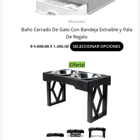
elegir
en
la
Mascotas
página
Baño Cerrado De Gato Con Bandeja Extraíble y Pala
del
De Regalo
produc
$
1.690,00
$
1.490,00
SELECCIONAR OPCIONES
El
El
¡Oferta!
precio
precio
original
actual
era:
es:
$ 1.190,00.
$ 950,00.